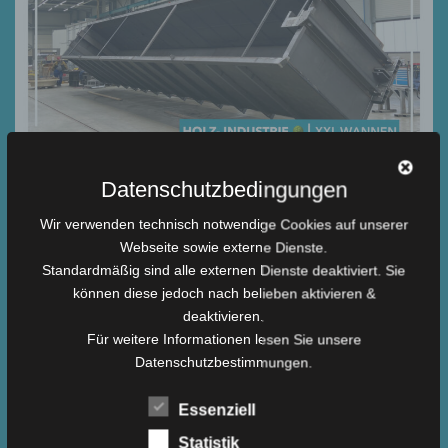
Datenschutzbedingungen
Holzverarbeitungs- Industrie 🌳 | XXL WANNEN
Wir verwenden technisch notwendige Cookies auf unserer
Webseite sowie externe Dienste.
Tauch- und Imprägnierungswannen sind in der
Holzverarbeitungsindustrie unverzichtbar. Sie dienen dazu,
Standardmäßig sind alle externen Dienste deaktiviert. Sie
Holz zu behandeln und zu schützen. Durch das Eintauchen in
können diese jedoch nach belieben aktivieren &
spezielle Flüssigkeiten werden Produkte vor Feuchtigkeit,
deaktivieren.
Schädlingen und Witterungseinflüssen geschützt und ihre
Für weitere Informationen lesen Sie unsere
Haltbarkeit verbessert. Ein führender Hersteller und Vertreiber
Datenschutzbestimmungen.
von Tauchbecken für die Holzimprägnierung hat uns mit einer
besonderen Aufgabe betraut: Die Herstellung von…
Essenziell
Read more
Statistik