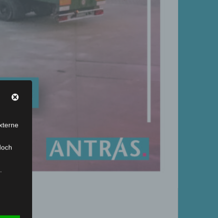
xterne
doch
.