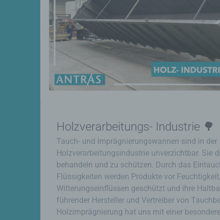
Holzverarbeitungs- Industrie 
Tauch- und Imprägnierungswannen sind in der
Holzverarbeitungsindustrie unverzichtbar. Sie 
behandeln und zu schützen. Durch das Eintauch
Flüssigkeiten werden Produkte vor Feuchtigkei
Witterungseinflüssen geschützt und ihre Haltbar
führender Hersteller und Vertreiber von Tauchbe
Holzimprägnierung hat uns mit einer besondere