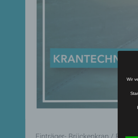
Wir v
Sta
Einträger- Brückenkran / Einträg