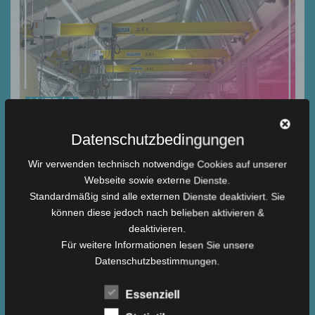
Datenschutzbedingungen
Modernisierung der Fertigungshalle bei
Wir verwenden technisch notwendige Cookies auf unserer
Seydelmann
Webseite sowie externe Dienste.
Standardmäßig sind alle externen Dienste deaktiviert. Sie
In der sich ständig weiterentwickelnden Welt der
Fertigungstechnologie ist es entscheidend,
können diese jedoch nach belieben aktivieren &
Produktionsanlagen zu modernisieren, um den steigenden
deaktivieren.
Anforderungen gerecht zu werden. Die Firma Seydelmann hat
Für weitere Informationen lesen Sie unsere
kürzlich ihre Fertigungshallen umfassend modernisiert, um ihre
Datenschutzbestimmungen.
Produktionskapazitäten zu optimieren. Wir wurden von
Seydelmann beauftragt, sie in diesem Prozess zu unterstützen
Essenziell
und unsere Fachkompetenz in der Herstellung von